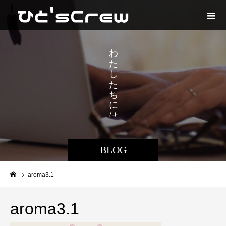
え
わ
た
た
し
た
ち
に
は
BLOG
aroma3.1
aroma3.1