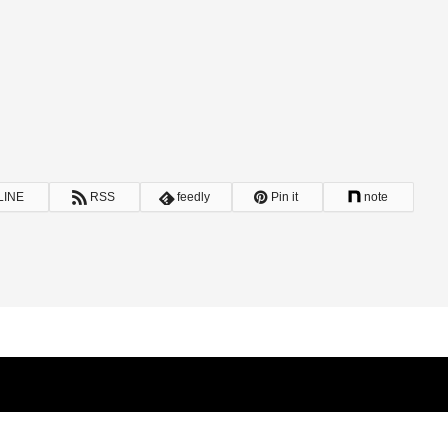
LINE
RSS
feedly
Pin it
note