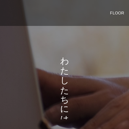
FLOOR
え
わ
た
た
い
し
こ
た
ち
に
は